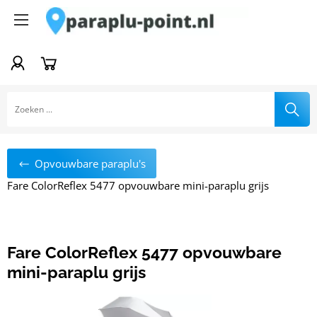
Vandaag besteld, morgen in huis
Betaal achteraf binnen 14 dagen
Gratis verzending en retour
Gemiddeld een 9.0 beoordeling via WebwinkelKeur
Opvouwbare paraplu's
Fare ColorReflex 5477 opvouwbare mini-paraplu grijs
Fare ColorReflex 5477 opvouwbare
mini-paraplu grijs