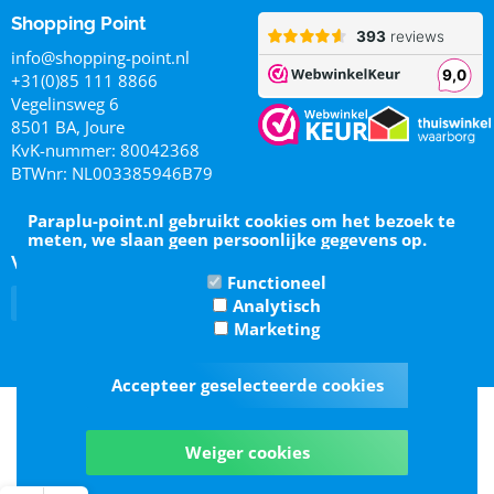
Shopping Point
info@shopping-point.nl
+31(0)85 111 8866
Vegelinsweg 6
8501 BA, Joure
KvK-nummer: 80042368
BTWnr: NL003385946B79
Paraplu-point.nl gebruikt cookies om het bezoek te
meten, we slaan geen persoonlijke gegevens op.
Volg ons op
Functioneel
Analytisch
Marketing
Accepteer geselecteerde cookies
Links
|
Algemene voorwaarden
|
Privacy policy
|
Review policy
Weiger cookies